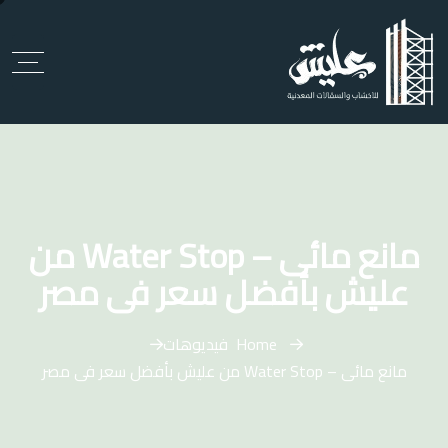
مانع مائى – Water Stop من
عليش بأفضل سعر فى مصر
Home
فيديوهات
مانع مائى – Water Stop من عليش بأفضل سعر فى مصر