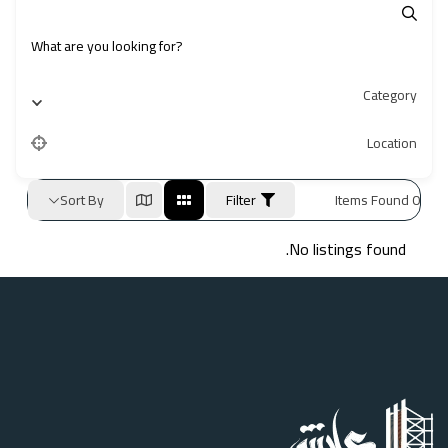
Category
Location
Sort By
Filter
Items Found
0
No listings found.