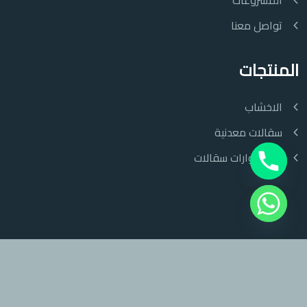
المشروعات
تواصل معنا
المنتجات
الاخشاب
سقالات معدنية
اكسسوارات سقالات
EleishWoods © {2024} by
WebMails UK
All Rights Reserved.