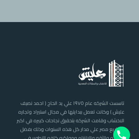
تاسست الشركه عام ١٩٧٥ علي يد الحاج ( احمد نصيف
عليش ) وكانت تعمل ببدايتها في مجال استيراد وتجاره
الاخشاب وقامت الشركه بتحقيق نجاحات كبيره في اكبر
مشاريع مصر علي مدار كل هذه السنوات وذلك بفضل
الجوده والثقه والالتزام ومواكبه كافه التطوير في