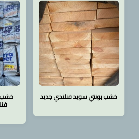
خشب بونتي سويد فنلندي جديد
خشب 
فنلندي r