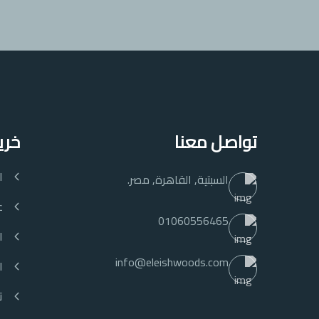
تواصل معنا
خري
ا
السبتية, القاهرة, مصر.
ع
01060556465
ا
info@eleishwoods.com
ا
ت