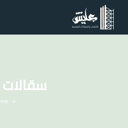
سقالات 
ome