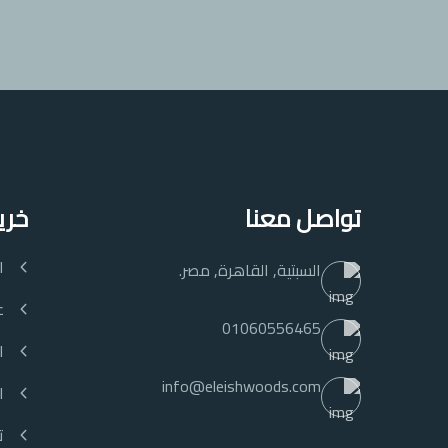
تواصل معنا
خري
ا
السبتية, القاهرة, مصر.
ع
01060556465
ا
info@eleishwoods.com
ا
ت