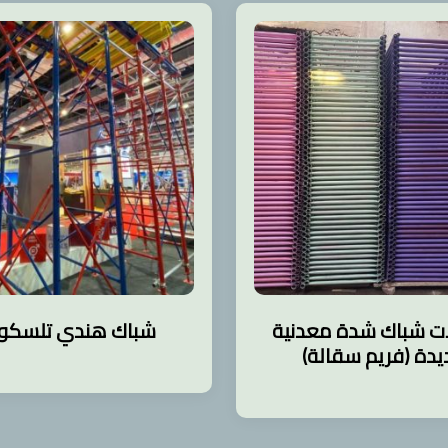
 شباك شدة معدنية
شباك هندي تلسكوب
دة (فريم سقالة)