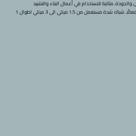
لجودة. مثالية للاستخدام في أعمال البناء والتشييد
المختلفة، وتوفر حلاً اقتصاديًا فعالًا. شباك شدة مستعمل من 1.5 ميللي الى 3 ميللي اطوال 1