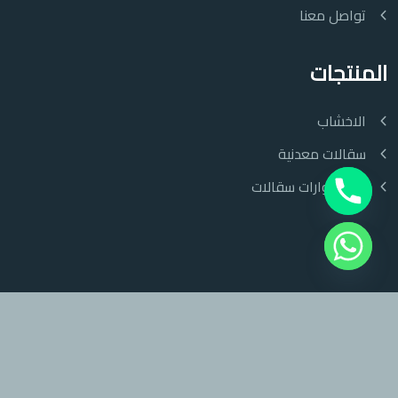
تواصل معنا
المنتجات
الاخشاب
سقالات معدنية
اكسسوارات سقالات
EleishWoods © {2024} by
WebMails UK
All Rights Reserved.