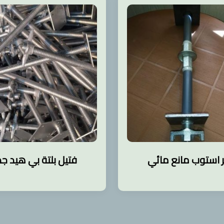
ر استوب مانع مائي
فتيل بلتة بي هيد جد