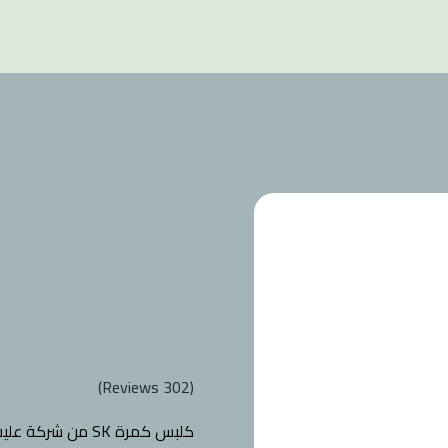
Reviews)
302
(
كلبس كمرة SK من 