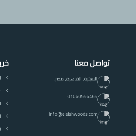
تواصل معنا
خري
ا
السبتية, القاهرة, مصر.
ع
01060556465
ا
info@eleishwoods.com
ا
ت