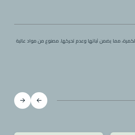
كمرة، مما يضمن ثباتها وعدم تحركها. مصنوع من مواد عالية