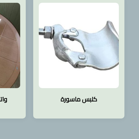
كلبس ماسورة
وات